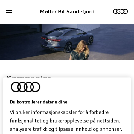
Møller Bil Sandefjord
Biler
Bilmodeller
Sport S/RS
Kampanjer
– Alltid et godt tilbud på din neste Audi
Bestill prøvekjøring
Kampanjer
Du kontrollerer datene dine
Frem til 31. august har vi sommerkampanje
Bruktbil
Verkstedtjenester
Vi bruker informasjonskapsler for å forbedre
på våre mest attraktive modeller.
Sjekk våre
funksjonalitet og brukeropplevelse på nettsiden,
tilbud på helt nye Q4 e-tron, samt A6 e-tron
Lagerbiler
Bestill verkstedtime
Kontakt
analysere trafikk og tilpasse innhold og annonser.
og Q6 e-tron – begge med økt standardutstyr