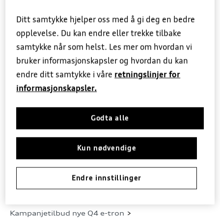
og viktige forbedringer.
Ta kontakt med oss i
Ditt samtykke hjelper oss med å gi deg en bedre
Firmabil
5+ Originalservice
dag!
opplevelse. Du kan endre eller trekke tilbake
samtykke når som helst. Les mer om hvordan vi
Prislister
EU-kontroll
bruker informasjonskapsler og hvordan du kan
endre ditt samtykke i våre
retningslinjer for
Finansiering
Dekkhotell
informasjonskapsler.
Forsikring
Ruteservice
Godta alle
Garanti
Skadeverksted
Kun nødvendige
Nøkkelautomat
Endre innstillinger
Kampanjetilbud nye Q4 e-tron